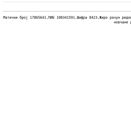
Mатични број 17865641,ПИБ 108341591,Шифра 8423,Жиро рачун редо
новчане