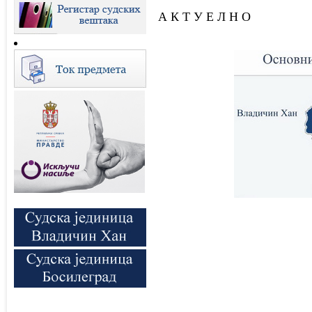
А К Т У Е Л Н О