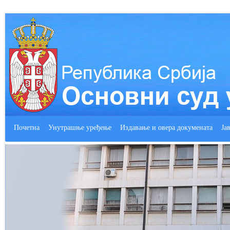
Почетна
Унутрашње уређење
Издавање и овера докумената
Ја