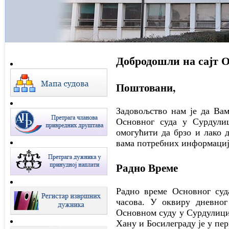
Добродошли на сајт О
Поштовани,
Задовољство нам је да Вам
Основног суда у Сурдули
омогућити да брзо и лако 
вама потребних информациј
Радно Време
Радно време Основног суд
часова. У оквиру дневног
Основном суду у Сурдулици
Хану и Босилеграду је у пер